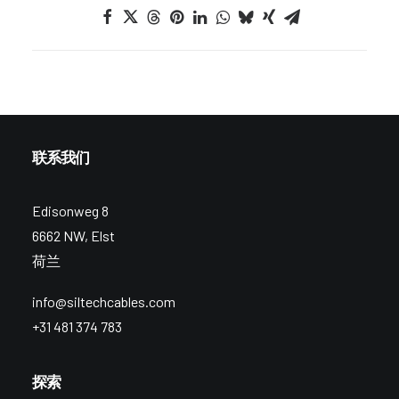
联系我们
Edisonweg 8
6662 NW, Elst
荷兰
info@siltechcables.com
+31 481 374 783
探索