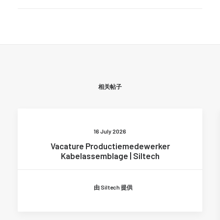
相关帖子
16 July 2026
Vacature Productiemedewerker
Kabelassemblage | Siltech
由 Siltech 提供