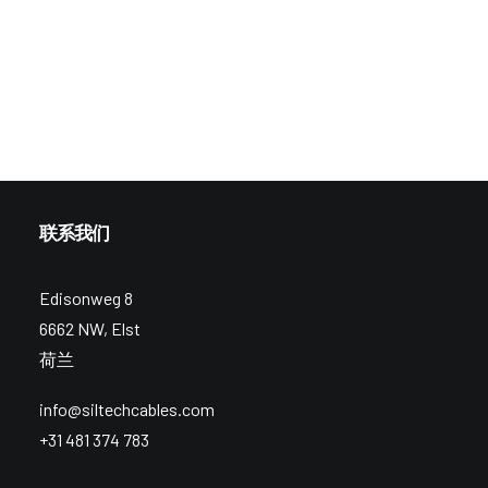
联系我们
Edisonweg 8
6662 NW, Elst
荷兰
info@siltechcables.com
+31 481 374 783