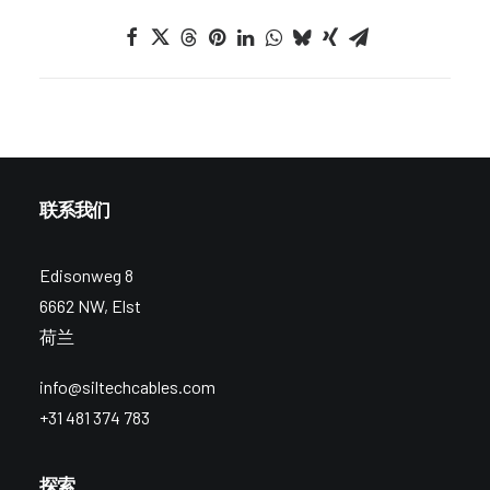
联系我们
Edisonweg 8
6662 NW, Elst
荷兰
info@siltechcables.com
+31 481 374 783
探索