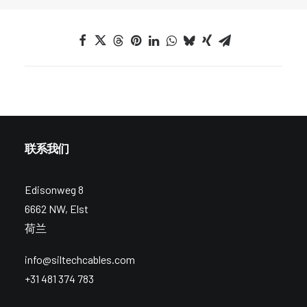
联系我们
Edisonweg 8
6662 NW, Elst
荷兰
info@siltechcables.com
+31 481 374 783