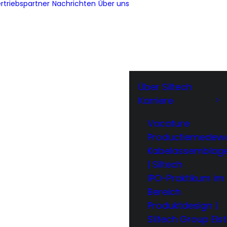
rtriebspartner
Nachrichten
Über uns
Über Siltech
Karriere
Vacature
Productiemedewe
Kabelassemblag
| Siltech
IPO-Praktikum im
Bereich
Produktdesign |
Siltech Group Elst