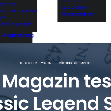
Topologie
mphony-
Audiokabel-
utsprechersystem
Steckverbinder
GA-
rstärkersystem
ktregistrierung
8. OKTOBER
2021|IM
RÜCKBLICK|1
MINUTE
 Magazin tes
sic Legend 