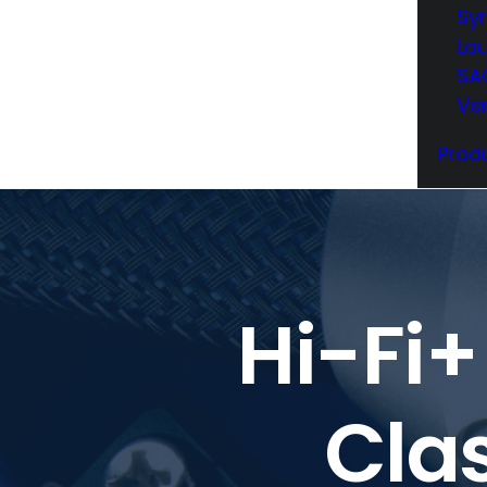
Sy
La
SA
Ve
Produ
Hi-Fi+
Clas