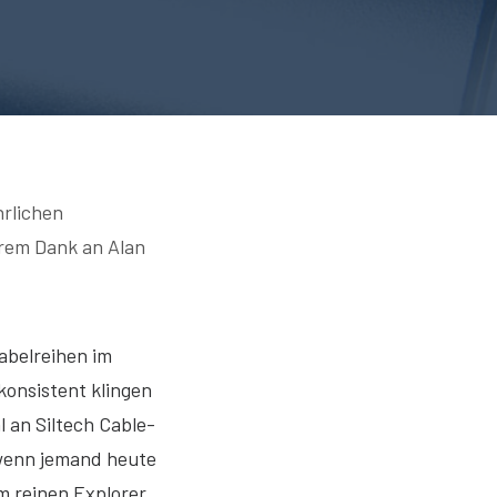
hrlichen
erem Dank an Alan
abelreihen im
 konsistent klingen
l an Siltech Cable-
 wenn jemand heute
m reinen Explorer