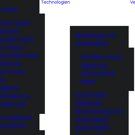
Technologien
Ve
l-Serie
lorer Series
ssische
Metallurgie von
genden-Serie
Audiokabeln
! Classic
end MkII-Serie
G9 Silber-Gold-
binkrone
Legierung
yal Crown
S10 Einkristall
ie
Silber
igliche
Audio Kabel
eifachkrone
Dielektrika
isterkrone
Abschirmung von
ech Angebote
Audiokabeln
emtechnik
Audio-Kabel-