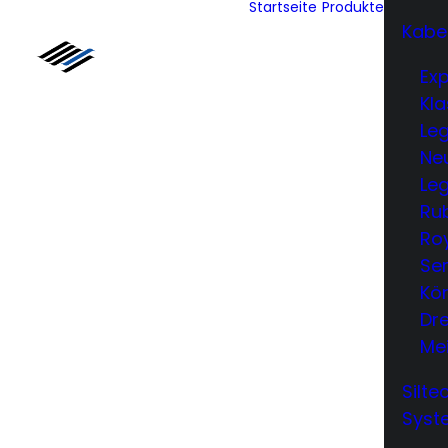
Startseite
Produkte
Kabe
Exp
Kla
Le
Neu
Leg
Ru
Ro
Ser
Kön
Dr
Me
Silt
Syst