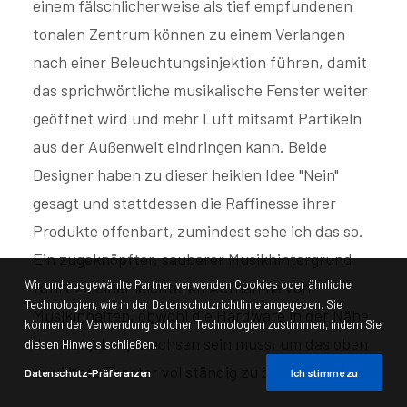
einem fälschlicherweise als tief empfundenen
tonalen Zentrum können zu einem Verlangen
nach einer Beleuchtungsinjektion führen, damit
das sprichwörtliche musikalische Fenster weiter
geöffnet wird und mehr Luft mitsamt Partikeln
aus der Außenwelt eindringen kann. Beide
Designer haben zu dieser heiklen Idee "Nein"
gesagt und stattdessen die Raffinesse ihrer
Produkte offenbart, zumindest sehe ich das so.
Ein zugeknöpfter, sauberer Musikhintergrund
Wir und ausgewählte Partner verwenden Cookies oder ähnliche
führt zu einer leichteren Aufnahme von
Technologien, wie in der Datenschutzrichtlinie angegeben. Sie
Musikinhalten, obwohl die Hardware in der Nähe
können der Verwendung solcher Technologien zustimmen, indem Sie
der Aufgabe gewachsen sein muss, um das oben
diesen Hinweis schließen.
erwähnte Fenster vollständig zu öffnen.
Datenschutz-Präferenzen
Ich stimme zu