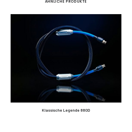
ÄHNLICHE PRODUKTE
MEHR LESEN
Klassische Legende 880D