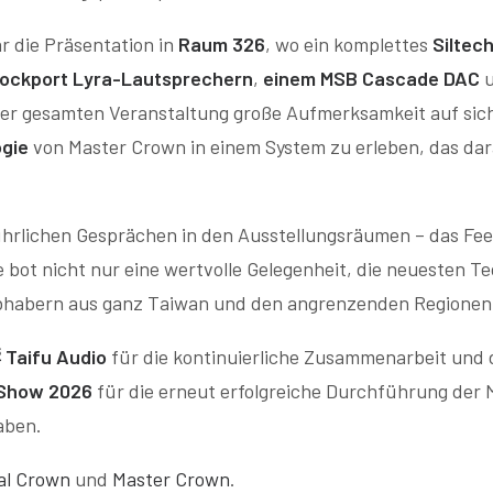
r die Präsentation in
Raum 326
, wo ein komplettes
Siltec
ockport Lyra-Lautsprechern
,
einem MSB Cascade DAC
der gesamten Veranstaltung große Aufmerksamkeit auf sich
ogie
von Master Crown in einem System zu erleben, das darau
führlichen Gesprächen in den Ausstellungsräumen – das F
 bot nicht nur eine wertvolle Gelegenheit, die neuesten Te
ebhabern aus ganz Taiwan und den angrenzenden Regionen 
aifu Audio
für die kontinuierliche Zusammenarbeit und
 Show 2026
für die erneut erfolgreiche Durchführung der M
aben.
al Crown
und
Master Crown
.