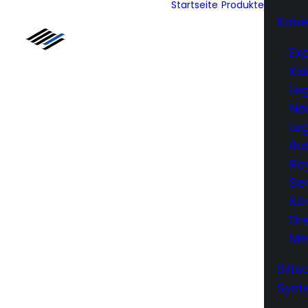
Startseite
Produkte
Kabe
Exp
Kla
Le
Neu
Leg
Ru
Ro
Ser
Kön
Dr
Me
Silt
Syst