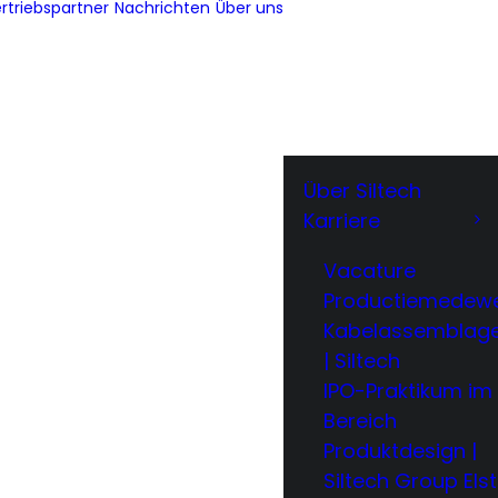
rtriebspartner
Nachrichten
Über uns
Über Siltech
Karriere
Vacature
Productiemedewe
Kabelassemblag
| Siltech
IPO-Praktikum im
Bereich
Produktdesign |
Siltech Group Elst