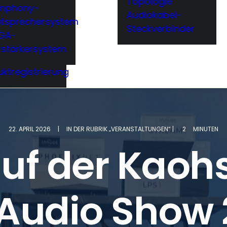
Topologie
mphony-
Audiokabel-
utsprechersystem
Steckverbinder
GA-
rstärkersystem
ktregistrierung
22. APRIL 2026
|
IN DER
RUBRIK
„VERANSTALTUNGEN
“ |
2
MINUTEN
auf der Kaoh
Audio Show