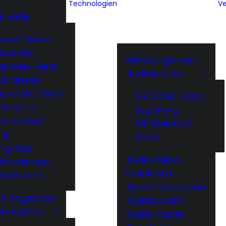
Technologien
Ve
l-Serie
lorer Series
ssische
Metallurgie von
genden-Serie
Audiokabeln
! Classic
end MkII-Serie
G9 Silber-Gold-
binkrone
Legierung
yal Crown
S10 Einkristall
ie
Silber
igliche
Audio Kabel
eifachkrone
Dielektrika
isterkrone
Abschirmung von
ech Angebote
Audiokabeln
emtechnik
Audio-Kabel-