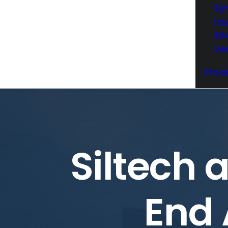
Sy
La
SA
Ve
Produ
Siltech 
End 