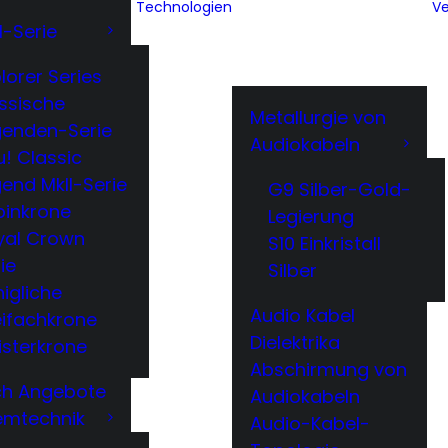
Technologien
Ve
l-Serie
lorer Series
ssische
Metallurgie von
genden-Serie
Audiokabeln
! Classic
end MkII-Serie
G9 Silber-Gold-
binkrone
Legierung
yal Crown
S10 Einkristall
ie
Silber
igliche
Audio Kabel
eifachkrone
Dielektrika
isterkrone
Abschirmung von
ech Angebote
Audiokabeln
emtechnik
Audio-Kabel-