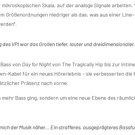
 mikroskopischen Skala, auf der analoge Signale arbeiten. 
m Größenordnungen niedriger als das, was aus einer Line
werden".
des VPI war das Grollen tiefer, lauter und dreidimensionaler. D
 Bass von
Day for Night
von The Tragically Hip bis zur inti
own-Kabel für ein neues Hörerlebnis - sie verbesserten die
tzlicher Präsenz nach vorne.
m mehr Bass ging, sondern um eine neue Ebene des räumli
h mich der Musik näher... Ein strafferes, ausgeprägteres Bass