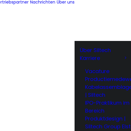
rtriebspartner
Nachrichten
Über uns
Über Siltech
Karriere
Vacature
Productiemedewe
Kabelassemblag
| Siltech
IPO-Praktikum im
Bereich
Produktdesign |
Siltech Group Elst