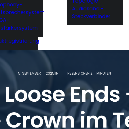
Topologie
mphony-
Audiokabel-
utsprechersystem
Steckverbinder
GA-
rstärkersystem
ktregistrierung
5. SEPTEMBER
2025|IN
REZENSIONEN|2
MINUTEN
h Loose Ends 
e Crown im Te