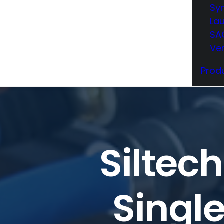
Sy
La
SA
Ve
Produ
Siltec
Singl