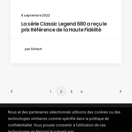
6 septembre 2022
La série Classic Legend 680 a reçu le
prix Référence de la Haute Fidélité
par Siltech
1
2
3
4
Nous et des partenaires sélectionnés utilisons des cookies ou des
technologies similaires comme spécifié dans la politique de
confidentialité. Vous pouvez consentir à l'utilisation de ces
© 2026 Siltech. Tous droits réservés.
technologies en fermant le présent avis.