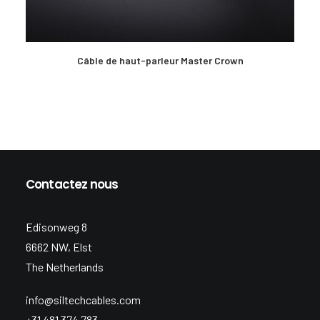
EN SAVOIR PLUS
Câble de haut-parleur Master Crown
Contactez nous
Edisonweg 8
6662 NW, Elst
The Netherlands
info@siltechcables.com
+31 481 374 783