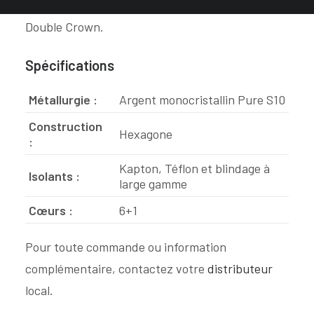
la touche finale aux câbles d'alimentation Royal
Double Crown.
Spécifications
Métallurgie :
Argent monocristallin Pure S10
Construction
Hexagone
:
Kapton, Téflon
et
blindage à
Isolants :
large gamme
Cœurs :
6+1
Pour toute commande ou information
complémentaire, contactez votre
distributeur
local.