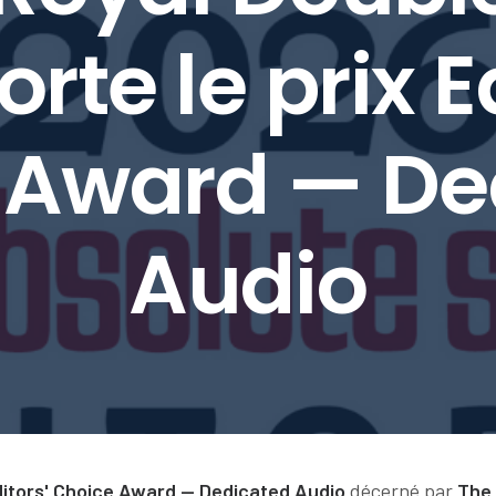
rte le prix Ed
 Award — De
Audio
itors' Choice Award — Dedicated Audio
décerné par
The