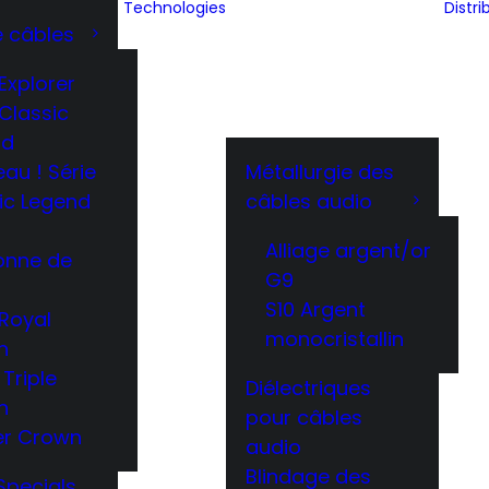
Technologies
Distri
e câbles
 Explorer
 Classic
nd
au ! Série
Métallurgie des
ic Legend
câbles audio
Alliage argent/or
onne de
G9
S10 Argent
 Royal
monocristallin
n
 Triple
Diélectriques
n
pour câbles
er Crown
audio
Blindage des
 Specials