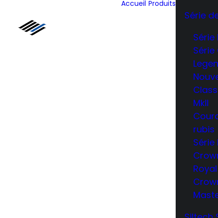
Accueil
Produits
Série d
Série
Série
Lege
Nouve
Class
MkII
Cour
rubis
Série
Crow
Royal
Crow
Mast
Siltech