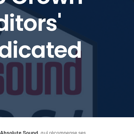
itors'
dicated
 Absolute Sound
, qui récompense ses