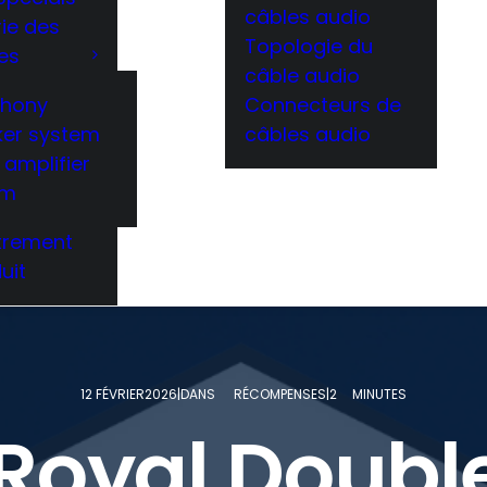
câbles audio
rie des
Topologie du
es
câble audio
hony
Connecteurs de
ker system
câbles audio
amplifier
em
trement
uit
12 FÉVRIER
2026|DANS
RÉCOMPENSES|2
MINUTES
 Royal Doub