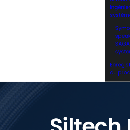
Ingénie
systèm
Symp
spea
SAGA 
syst
Enregis
du prod
Siltech