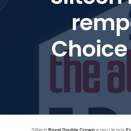
rempo
Choice
Siltech
Royal Double Crown
a reçu le prix
Ed