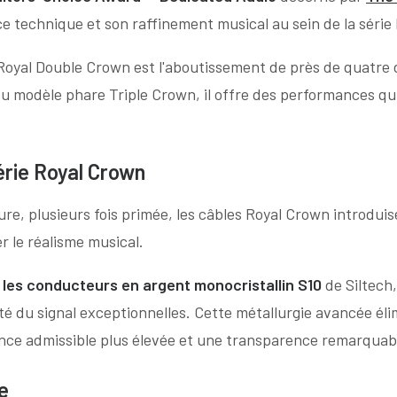
e technique et son raffinement musical au sein de la série
e Royal Double Crown est l'aboutissement de près de quatr
u modèle phare Triple Crown, il offre des performances qui 
érie Royal Crown
ure, plusieurs fois primée, les câbles Royal Crown introdui
r le réalisme musical.
t
les conducteurs en argent monocristallin S10
de Siltech,
é du signal exceptionnelles. Cette métallurgie avancée élimin
sance admissible plus élevée et une transparence remarquab
e