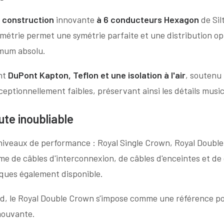
a construction
innovante
à 6 conducteurs Hexagon
de Sil
étrie permet une symétrie parfaite et une distribution opti
imum absolu.
ant
DuPont Kapton, Teflon et une isolation à l'air
, soutenu
ptionnellement faibles, préservant ainsi les détails musica
te inoubliable
 niveaux de performance : Royal Single Crown, Royal Double
e de câbles d'interconnexion, de câbles d'enceintes et d
ques également disponible.
rd, le Royal Double Crown s'impose comme une référence po
mouvante.