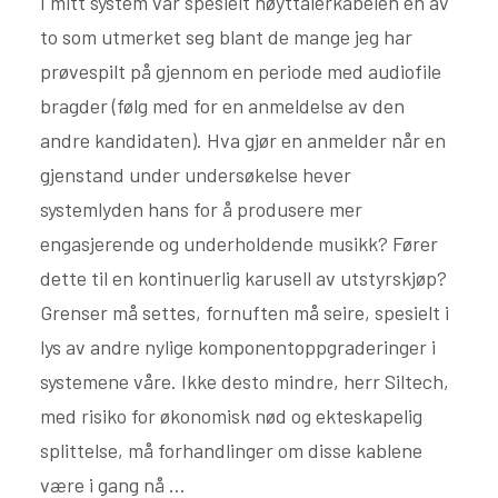
I mitt system var spesielt høyttalerkabelen en av
to som utmerket seg blant de mange jeg har
prøvespilt på gjennom en periode med audiofile
bragder (følg med for en anmeldelse av den
andre kandidaten). Hva gjør en anmelder når en
gjenstand under undersøkelse hever
systemlyden hans for å produsere mer
engasjerende og underholdende musikk? Fører
dette til en kontinuerlig karusell av utstyrskjøp?
Grenser må settes, fornuften må seire, spesielt i
lys av andre nylige komponentoppgraderinger i
systemene våre. Ikke desto mindre, herr Siltech,
med risiko for økonomisk nød og ekteskapelig
splittelse, må forhandlinger om disse kablene
være i gang nå ...