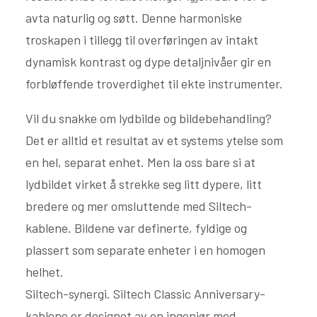
avta naturlig og søtt. Denne harmoniske
troskapen i tillegg til overføringen av intakt
dynamisk kontrast og dype detaljnivåer gir en
forbløffende troverdighet til ekte instrumenter.
Vil du snakke om lydbilde og bildebehandling?
Det er alltid et resultat av et systems ytelse som
en hel, separat enhet. Men la oss bare si at
lydbildet virket å strekke seg litt dypere, litt
bredere og mer omsluttende med Siltech-
kablene. Bildene var definerte, fyldige og
plassert som separate enheter i en homogen
helhet.
Siltech-synergi. Siltech Classic Anniversary-
kablene er designet av en ingeniør med