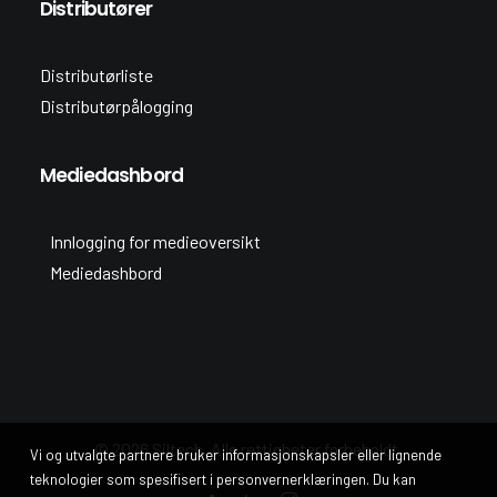
Distributører
Distributørliste
Distributørpålogging
Mediedashbord
Innlogging for medieoversikt
Mediedashbord
© 2026 Siltech. Alle rettigheter forbeholdt.
Vi og utvalgte partnere bruker informasjonskapsler eller lignende
teknologier som spesifisert i personvernerklæringen. Du kan