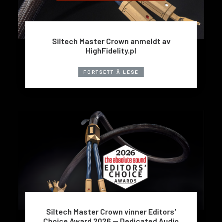
Siltech Master Crown anmeldt av
HighFidelity.pl
FORTSETT Å LESE
Siltech Master Crown vinner Editors'
Choice Award 2026 — Dedicated Audio