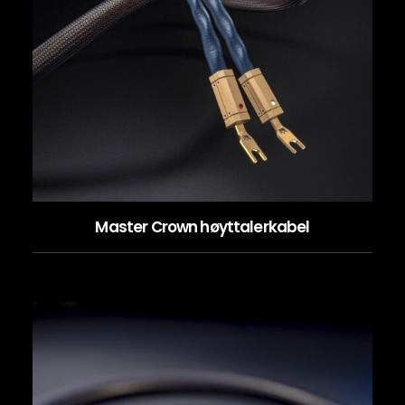
Master Crown høyttalerkabel
LES MER