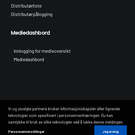
Distributørliste
Distributørpålogging
Mediedashbord
Innlogging for medieoversikt
Mediedashbord
© 2026 Siltech. Alle rettigheter forbeholdt.
Vi og utvalgte partnere bruker informasjonskapsler eller lignende
teknologier som spesifisert i personvernerklæringen. Du kan
samtykke til bruk av slike teknologier ved å lukke denne meldingen.
Personverninnstillinger
Jeg er enig