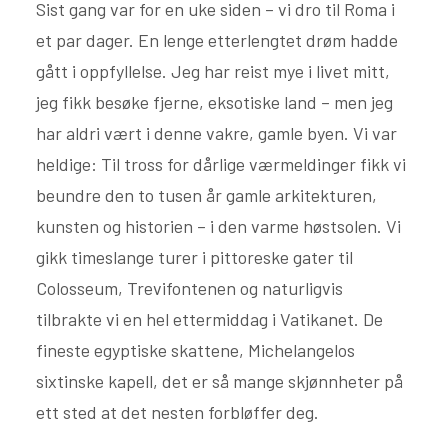
Sist gang var for en uke siden – vi dro til Roma i
et par dager. En lenge etterlengtet drøm hadde
gått i oppfyllelse. Jeg har reist mye i livet mitt,
jeg fikk besøke fjerne, eksotiske land – men jeg
har aldri vært i denne vakre, gamle byen. Vi var
heldige: Til tross for dårlige værmeldinger fikk vi
beundre den to tusen år gamle arkitekturen,
kunsten og historien – i den varme høstsolen. Vi
gikk timeslange turer i pittoreske gater til
Colosseum, Trevifontenen og naturligvis
tilbrakte vi en hel ettermiddag i Vatikanet. De
fineste egyptiske skattene, Michelangelos
sixtinske kapell, det er så mange skjønnheter på
ett sted at det nesten forbløffer deg.