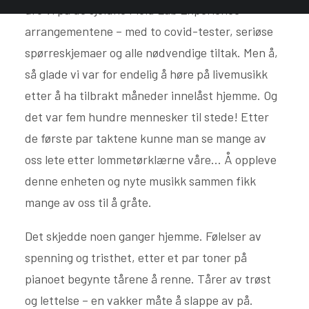
dro vi på de sjeldne Field Lab Experience-
arrangementene – med to covid-tester, seriøse
spørreskjemaer og alle nødvendige tiltak. Men å,
så glade vi var for endelig å høre på livemusikk
etter å ha tilbrakt måneder innelåst hjemme. Og
det var fem hundre mennesker til stede! Etter
de første par taktene kunne man se mange av
oss lete etter lommetørklærne våre… Å oppleve
denne enheten og nyte musikk sammen fikk
mange av oss til å gråte.
Det skjedde noen ganger hjemme. Følelser av
spenning og tristhet, etter et par toner på
pianoet begynte tårene å renne. Tårer av trøst
og lettelse – en vakker måte å slappe av på.