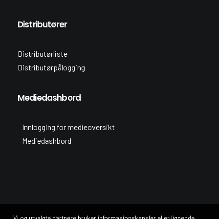
Distributører
Distributørliste
Distributørpålogging
Mediedashbord
Innlogging for medieoversikt
Mediedashbord
© 2026 Siltech. Alle rettigheter forbeholdt.
Vi og utvalgte partnere bruker informasjonskapsler eller lignende