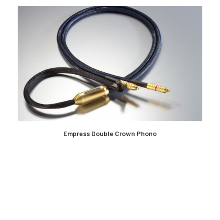
LES MER
Empress Double Crown Phono