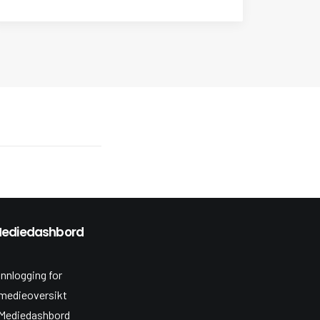
ediedashbord
Innlogging for
medieoversikt
Mediedashbord