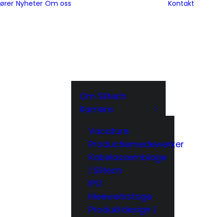
tører
Nyheter
Om oss
Kontakt
Om Siltech
Karriere
Vacature
Productiemedewerker
Kabelassemblage
| Siltech
IPO
Meewerkstage
Produktdesign |