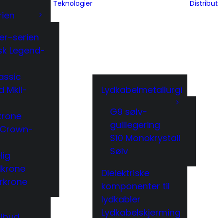
Teknologier
Distribu
rien
er-serien
isk Legend-
assic
d MkII-
Lydkabelmetallurgi
G9 sølv-
krone
gulllegering
 Crown-
S10 Monokrystall
Sølv
lig
lkrone
Dielektriske
rkrone
komponenter til
lydkabler
Lydkabelskjerming
ilbud