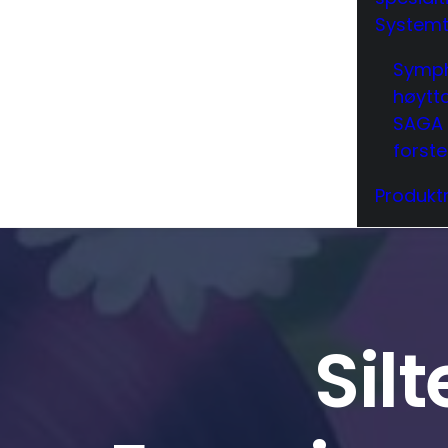
Systemt
Symp
høytt
SAGA
forst
Produktr
Sil