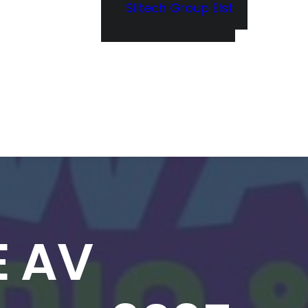
Siltech Group Elst
E AV