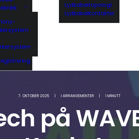
Lydkabeltopologi
eknikk
Lydkabelkontakter
hony-
alersystem
erkersystem
egistrering
7. OKTOBER 2025
|
I
ARRANGEMENTER
|
1 MINUTT
tech på WAV