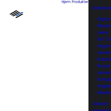
Hjem
Produkter
Kabelse
Explor
Klass
serie
Ny! Cl
Legen
serien
Rubin
Royal
serien
Konge
trippe
Meste
Siltech-
spesialt