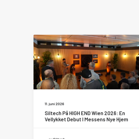
11. juni 2026
Siltech På HIGH END Wien 2026: En
Vellykket Debut I Messens Nye Hjem
av Siltech