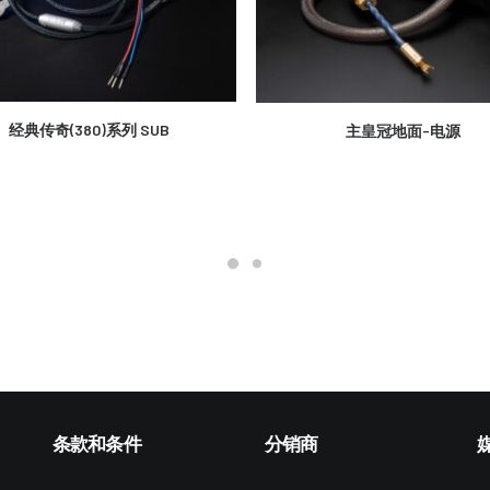
更多信息
更多信息
经典传奇(380)系列 SUB
主皇冠地面-电源
条款和条件
分销商