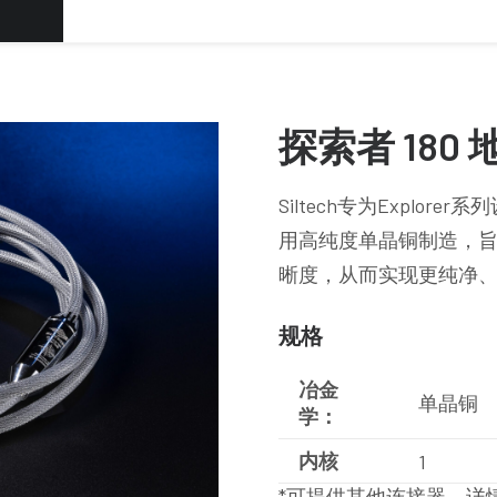
探索者 180 
Siltech专为Explore
用高纯度单晶铜制造，
晰度，从而实现更纯净
规格
冶金
单晶铜
学：
内核
1
*可提供其他连接器。详