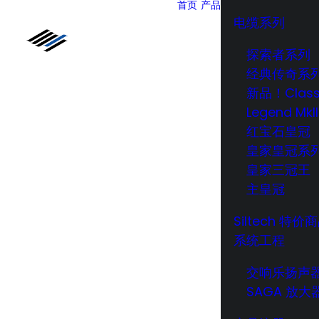
首页
产品
电缆系列
探索者系列
经典传奇系
新品！Class
Legend MkI
红宝石皇冠
皇家皇冠系
皇家三冠王
主皇冠
Siltech 特价
系统工程
交响乐扬声
SAGA 放大