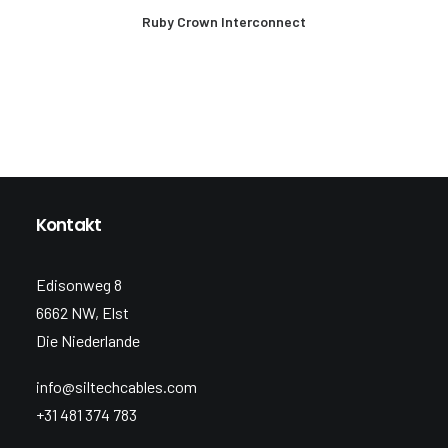
MEHR LESEN
Ruby Crown Interconnect
Kontakt
Edisonweg 8
6662 NW, Elst
Die Niederlande
info@siltechcables.com
+31 481 374 783