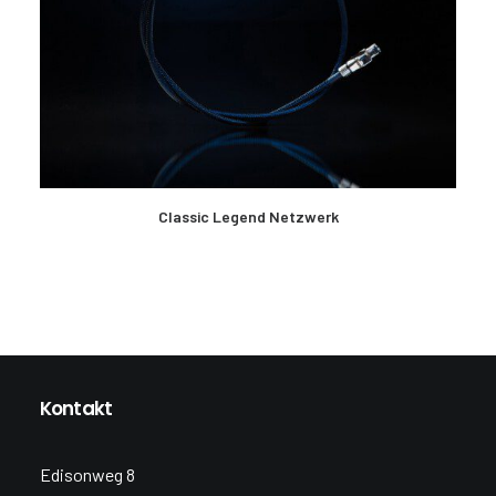
MEHR LESEN
Classic Legend Netzwerk
Kontakt
Edisonweg 8