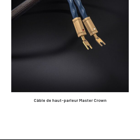
EN SAVOIR PLUS
Câble de haut-parleur Master Crown