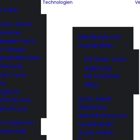
Technologien
Ve
l-Serie
lorer Series
ssische
Metallurgie von
genden-Serie
Audiokabeln
! Classic
end MkII-Serie
G9 Silber-Gold-
binkrone
Legierung
yal Crown
S10 Einkristall
ie
Silber
igliche
Audio Kabel
eifachkrone
Dielektrika
isterkrone
Abschirmung von
ech Angebote
Audiokabeln
emtechnik
Audio-Kabel-