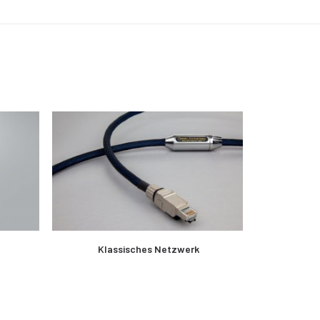
MEHR LESEN
Klassisches Netzwerk
Clas