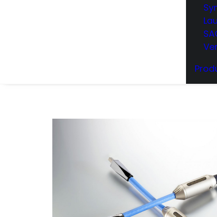
Sy
La
SA
Ve
Produ