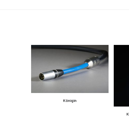
MEHR LESEN
Königin
K