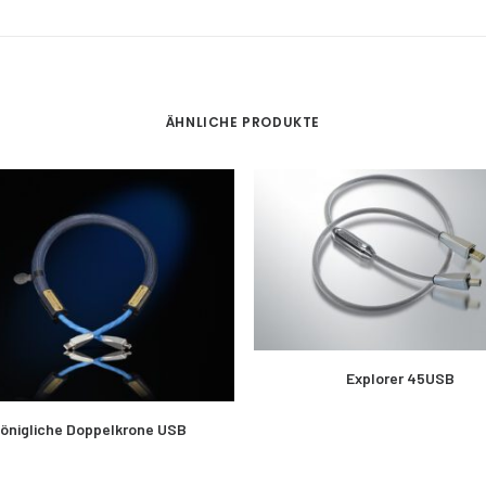
ÄHNLICHE PRODUKTE
MEHR LESEN
Explorer 45USB
MEHR LESEN
önigliche Doppelkrone USB