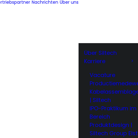
rtriebspartner
Nachrichten
Über uns
Über Siltech
Karriere
Vacature
Productiemedewe
Kabelassemblag
| Siltech
IPO-Praktikum im
Bereich
Produktdesign |
Siltech Group Elst