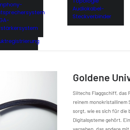
Topologie
mphony-
Audiokabel-
utsprechersystem
Steckverbinder
GA-
rstärkersystem
ktregistrierung
Goldene Uni
Siltechs Flaggschiff, das
reinem monokristallinem 
sorgt, wie es sich für d
Digitalsysteme gehört. E
versehen, das andere mi