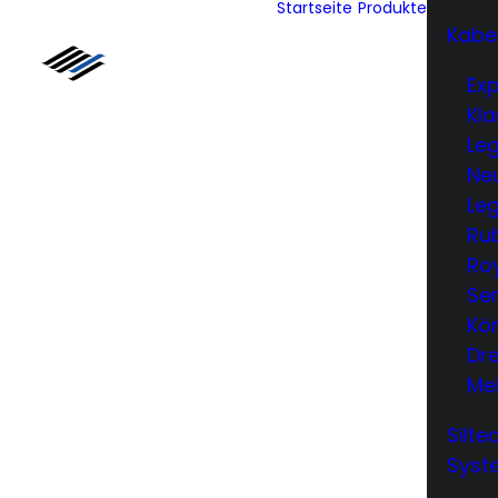
Startseite
Produkte
Kabe
Exp
Kla
Le
Neu
Leg
Ru
Ro
Ser
Kön
Dr
Me
Silt
Syst