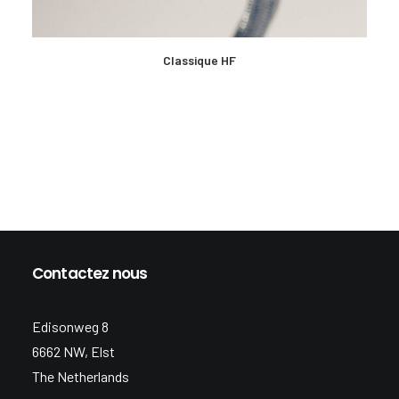
EN SAVOIR PLUS
Classique HF
Contactez nous
Edisonweg 8
6662 NW, Elst
The Netherlands