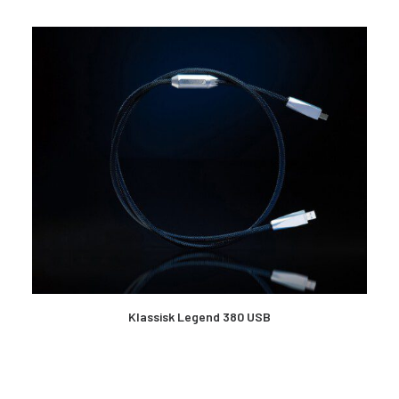
LES MER
Klassisk Legend 380 USB