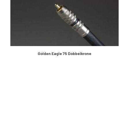
LES MER
Golden Eagle 75 Dobbelkrone