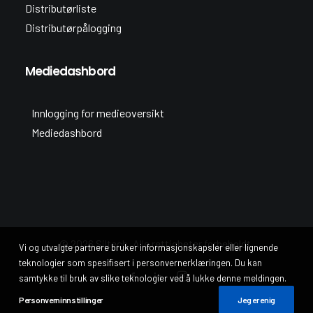
Distributørliste
Distributørpålogging
Mediedashbord
Innlogging for medieoversikt
Mediedashbord
© 2026 Siltech. Alle rettigheter forbeholdt.
Vi og utvalgte partnere bruker informasjonskapsler eller lignende
teknologier som spesifisert i personvernerklæringen. Du kan
samtykke til bruk av slike teknologier ved å lukke denne meldingen.
Personverninnstillinger
Jeg er enig