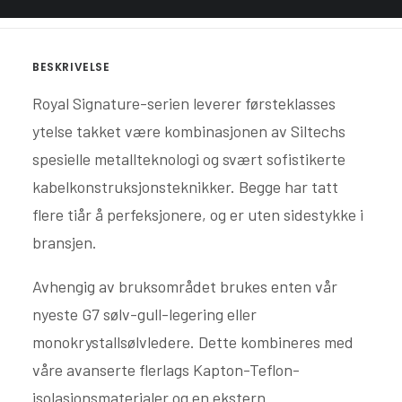
ANMELDELSER OG PRISER
BESKRIVELSE
Royal Signature-serien leverer førsteklasses
ytelse takket være kombinasjonen av Siltechs
spesielle metallteknologi og svært sofistikerte
kabelkonstruksjonsteknikker. Begge har tatt
flere tiår å perfeksjonere, og er uten sidestykke i
bransjen.
Avhengig av bruksområdet brukes enten vår
nyeste G7 sølv-gull-legering eller
monokrystallsølvledere. Dette kombineres med
våre avanserte flerlags Kapton-Teflon-
isolasjonsmaterialer og en ekstern