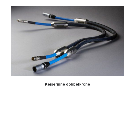
LES MER
Keiserinne dobbelkrone