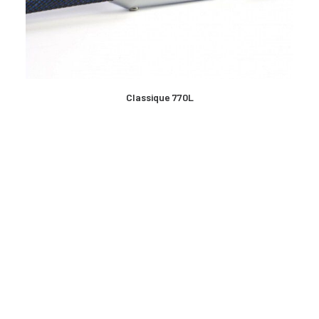
EN SAVOIR PLUS
Classique 770L